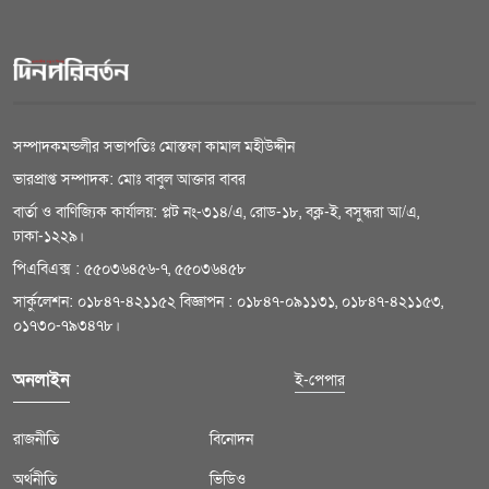
সম্পাদকমন্ডলীর সভাপতিঃ মোস্তফা কামাল মহীউদ্দীন
ভারপ্রাপ্ত সম্পাদক: মোঃ বাবুল আক্তার বাবর
বার্তা ও বাণিজ্যিক কার্যালয়: প্লট নং-৩১৪/এ, রোড-১৮, বক্ল-ই, বসুন্ধরা আ/এ,
ঢাকা-১২২৯।
পিএবিএক্স : ৫৫০৩৬৪৫৬-৭, ৫৫০৩৬৪৫৮
সার্কুলেশন: ০১৮৪৭-৪২১১৫২ বিজ্ঞাপন : ০১৮৪৭-০৯১১৩১, ০১৮৪৭-৪২১১৫৩,
০১৭৩০-৭৯৩৪৭৮।
অনলাইন
ই-পেপার
রাজনীতি
বিনোদন
অর্থনীতি
ভিডিও