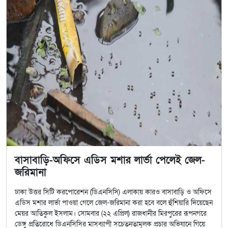
বাসাবাড়ি-অফিসে এডিস মশার লার্ভা পেলেই জেল-
জরিমানা
ঢাকা উত্তর সিটি করপোরেশন (ডিএনসিসি) এলাকায় কারও বাসাবাড়ি ও অফিসে
এডিস মশার লার্ভা পাওয়া গেলে জেল-জরিমানা করা হবে বলে হুঁশিয়ারি দিয়েছেন
মেয়র আতিকুল ইসলাম। সোমবার (২২ এপ্রিল) রাজধানীর মিরপুরের রূপনগরে
ডেঙ্গু প্রতিরোধে ডিএনসিসির মাসব্যাপী সচেতনতামূলক প্রচার অভিযানে গিয়ে