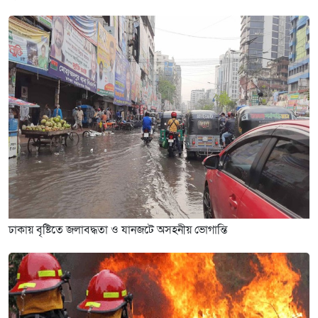
ঢাকায় বৃষ্টিতে জলাবদ্ধতা ও যানজটে অসহনীয় ভোগান্তি