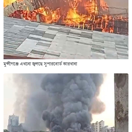
মুন্সীগঞ্জে এখনো জ্বলছে সুপারবোর্ড কারখানা