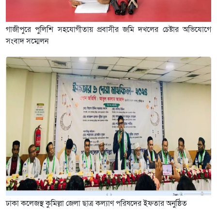
গাজীপুরে পুলিশি সহযোগীতায় প্রবাসীর জমি দখলের চেষ্টার অভিযোগে
সংবাদ সম্মেলন
ঢাকা কলেজস্থ কুমিল্লা জেলা ছাত্র কল্যাণ পরিষদের ইফতার অনুষ্ঠিত