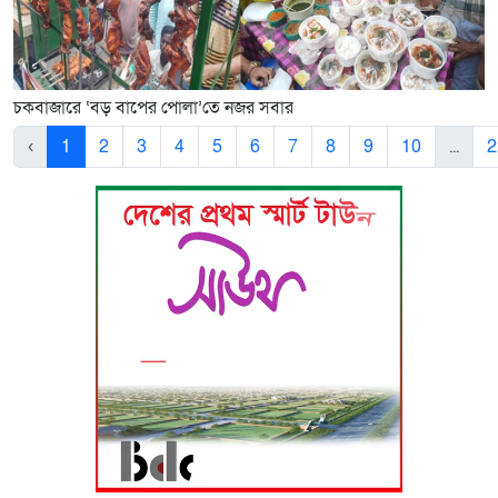
চকবাজারে ‘বড় বাপের পোলা’তে নজর সবার
‹
1
2
3
4
5
6
7
8
9
10
...
2