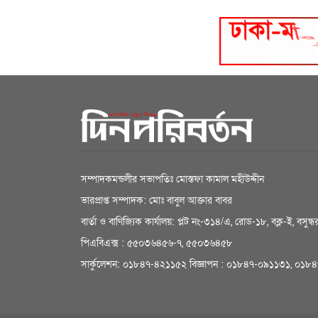
সম্পাদকমন্ডলীর সভাপতিঃ মোস্তফা কামাল মহীউদ্দীন
ভারপ্রাপ্ত সম্পাদক: মোঃ বাবুল আক্তার বাবর
বার্তা ও বাণিজ্যিক কার্যালয়: প্লট নং-৩১৪/এ, রোড-১৮, বক্ল-ই, বসু
পিএবিএক্স : ৫৫০৩৬৪৫৬-৭, ৫৫০৩৬৪৫৮
সার্কুলেশন: ০১৮৪৭-৪২১১৫২ বিজ্ঞাপন : ০১৮৪৭-০৯১১৩১, ০