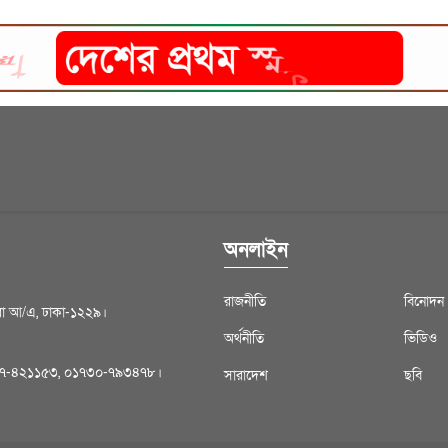
অনলাইন
রাজনীতি
বিনোদন
ন্ধরা আ/এ, ঢাকা-১২২৯।
অর্থনীতি
ভিডিও
১৮৪৭-৪২১১৫৩, ০১৭৩০-৭৯৩৪৭৮।
সারাদেশ
ছবি