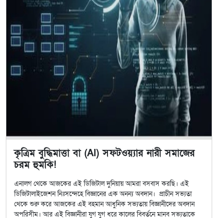
কৃত্রিম বুদ্ধিমাত্তা বা (AI) সফটওয়্যার নারী সমাজের
চরম হুমকি!
এনালগ থেকে আজকের এই ডিজিটাল দুনিয়ায় আমরা বসবাস করছি। এই
ডিজিটালাইজেশন নিঃসন্দেহে বিজ্ঞানের এক অনন্য অবদান। প্রাচীন সভ্যতা
থেকে শুরু করে আজকের এই বহমান আধুনিক সভ্যতায় বিজ্ঞানীদের অবদান
অপরিসীম। আর এই বিজ্ঞানীরা যুগ যুগ ধরে কালের বিবর্তনে মানব সভ্যতাকে