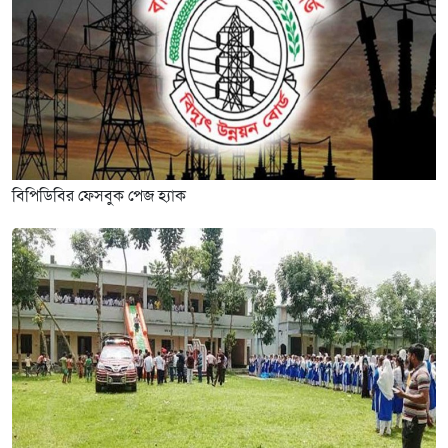
বিপিডিবির ফেসবুক পেজ হ্যাক