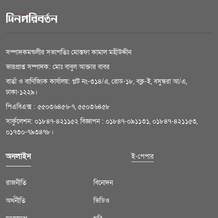
সম্পাদকমন্ডলীর সভাপতিঃ মোস্তফা কামাল মহীউদ্দীন
ভারপ্রাপ্ত সম্পাদক: মোঃ বাবুল আক্তার বাবর
বার্তা ও বাণিজ্যিক কার্যালয়: প্লট নং-৩১৪/এ, রোড-১৮, বক্ল-ই, বসুন্ধরা আ/এ,
ঢাকা-১২২৯।
পিএবিএক্স : ৫৫০৩৬৪৫৬-৭, ৫৫০৩৬৪৫৮
সার্কুলেশন: ০১৮৪৭-৪২১১৫২ বিজ্ঞাপন : ০১৮৪৭-০৯১১৩১, ০১৮৪৭-৪২১১৫৩,
০১৭৩০-৭৯৩৪৭৮।
অনলাইন
ই-পেপার
রাজনীতি
বিনোদন
অর্থনীতি
ভিডিও