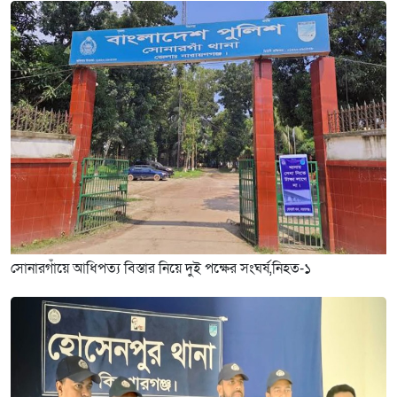
সোনারগাঁয়ে আধিপত্য বিস্তার নিয়ে দুই পক্ষের সংঘর্ষ,নিহত-১