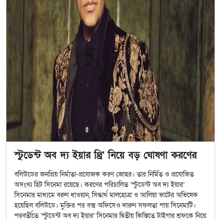
স্টুডেন্ট অব দ্য ইয়ার থ্রি’ নিয়ে বড় ঘোষণা করণের
বলিউডের জনপ্রিয় নির্মাতা-প্রযোজক করণ জোহর। তার নির্মিত ও প্রযোজিত
অসংখ্য হিট সিনেমা রয়েছে। করণের পরিচালিত ‘স্টুডেন্ট অব দ্য ইয়ার’
সিনেমার মাধ্যমে বরুণ ধাওয়ান, সিদ্ধার্থ মালহোত্রা ও আলিয়া ভাটের অভিষেক
হয়েছিল বলিউডে। মুক্তির পর বক্স অফিসেও দারুণ সফলতা পায় সিনেমাটি।
পরবর্তীতে ‘স্টুডেন্ট অব দ্য ইয়ার’ সিনেমার দ্বিতীয় কিস্তিতে টাইগার শ্রফকে নিয়ে