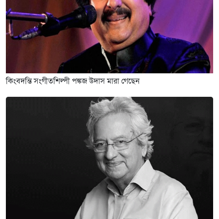
কিংবদন্তি সংগীতশিল্পী পঙ্কজ উদাস মারা গেছেন