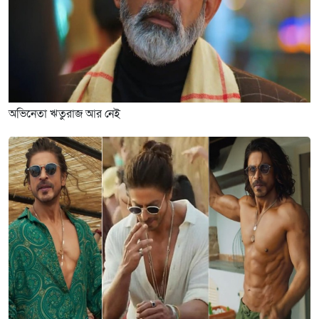
অভিনেতা ঋতুরাজ আর নেই