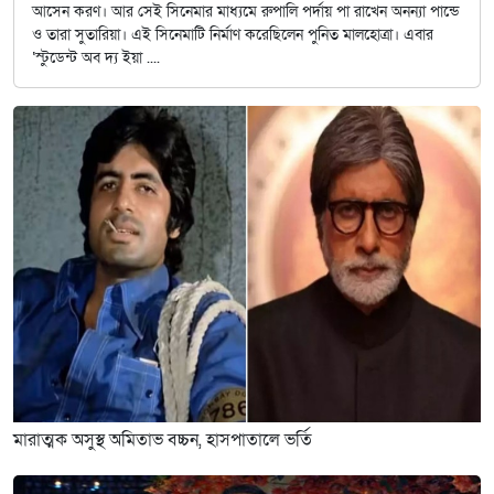
আসেন করণ। আর সেই সিনেমার মাধ্যমে রুপালি পর্দায় পা রাখেন অনন্যা পান্ডে
ও তারা সুতারিয়া। এই সিনেমাটি নির্মাণ করেছিলেন পুনিত মালহোত্রা। এবার
‘স্টুডেন্ট অব দ্য ইয়া ....
মারাত্মক অসুস্থ অমিতাভ বচ্চন, হাসপাতালে ভর্তি