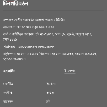
সম্পাদকমন্ডলীর সভাপতিঃ মোস্তফা কামাল মহীউদ্দীন
ভারপ্রাপ্ত সম্পাদক: মোঃ বাবুল আক্তার বাবর
বার্তা ও বাণিজ্যিক কার্যালয়: প্লট নং-৩১৪/এ, রোড-১৮, বক্ল-ই, বসুন্ধরা আ/এ,
ঢাকা-১২২৯।
পিএবিএক্স : ৫৫০৩৬৪৫৬-৭, ৫৫০৩৬৪৫৮
সার্কুলেশন: ০১৮৪৭-৪২১১৫২ বিজ্ঞাপন : ০১৮৪৭-০৯১১৩১, ০১৮৪৭-৪২১১৫৩,
০১৭৩০-৭৯৩৪৭৮।
অনলাইন
ই-পেপার
রাজনীতি
বিনোদন
অর্থনীতি
ভিডিও
সারাদেশ
ছবি