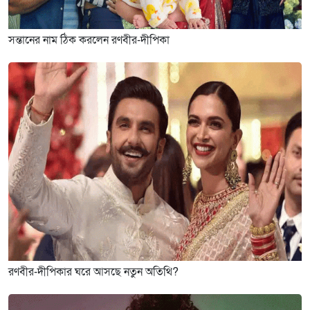
সন্তানের নাম ঠিক করলেন রণবীর-দীপিকা
রণবীর-দীপিকার ঘরে আসছে নতুন অতিথি?