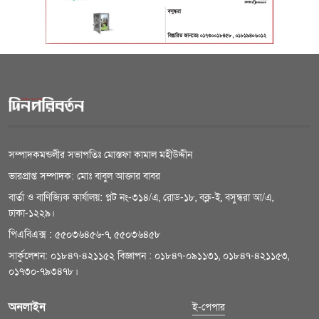
সম্পাদকমন্ডলীর সভাপতিঃ মোস্তফা কামাল মহীউদ্দীন
ভারপ্রাপ্ত সম্পাদক: মোঃ বাবুল আক্তার বাবর
বার্তা ও বাণিজ্যিক কার্যালয়: প্লট নং-৩১৪/এ, রোড-১৮, বক্ল-ই, বসুন্ধরা আ/এ,
ঢাকা-১২২৯।
পিএবিএক্স : ৫৫০৩৬৪৫৬-৭, ৫৫০৩৬৪৫৮
সার্কুলেশন: ০১৮৪৭-৪২১১৫২ বিজ্ঞাপন : ০১৮৪৭-০৯১১৩১, ০১৮৪৭-৪২১১৫৩,
০১৭৩০-৭৯৩৪৭৮।
অনলাইন
ই-পেপার