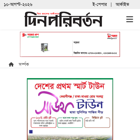
১০-আগস্ট-২০২৬
ই-পেপার
আর্কাইভ
সর্ম্পক