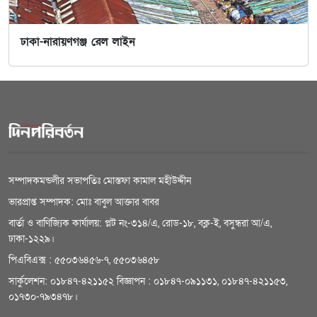
ঢাকা-নারায়ণগঞ্জ রেল লাইন
সম্পাদকমন্ডলীর সভাপতিঃ মোস্তফা কামাল মহীউদ্দীন
ভারপ্রাপ্ত সম্পাদক: মোঃ বাবুল আক্তার বাবর
বার্তা ও বাণিজ্যিক কার্যালয়: প্লট নং-৩১৪/এ, রোড-১৮, বক্ল-ই, বসুন্ধরা আ/এ,
ঢাকা-১২২৯।
পিএবিএক্স : ৫৫০৩৬৪৫৬-৭, ৫৫০৩৬৪৫৮
সার্কুলেশন: ০১৮৪৭-৪২১১৫২ বিজ্ঞাপন : ০১৮৪৭-০৯১১৩১, ০১৮৪৭-৪২১১৫৩,
০১৭৩০-৭৯৩৪৭৮।