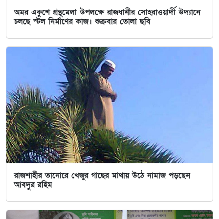
অমর একুশে গ্রন্থমেলা উপলক্ষে রাজধানীর সোহরাওয়ার্দী উদ্যানে
চলছে স্টল নির্মাণের কাজ। শুক্রবার তোলা ছবি
রাজশাহীর তানোরে খেজুর গাছের মাথায় উঠে নামাজ পড়ছেন
আবদুর রহিম