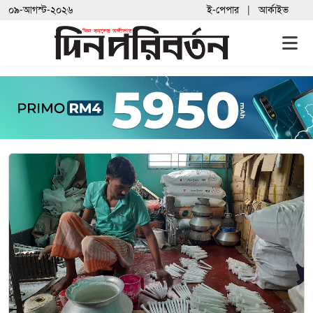
০৯-আগস্ট-২০২৬
ই-পেপার
আর্কাইভ