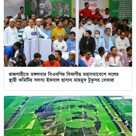
রাজশাহীতে মঙ্গলবার বিএনপির বিভাগীয় মহাসমাবেশে দলের
স্থায়ী কমিটির সদস্য ইকবাল হাসান মাহমুদ টুকুসহ নেতারা