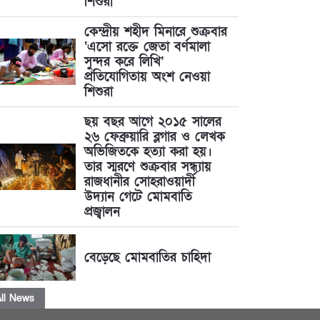
শিশুরা
কেন্দ্রীয় শহীদ মিনারে শুক্রবার
‘এসো রক্তে জেতা বর্ণমালা
সুন্দর করে লিখি’
প্রতিযোগিতায় অংশ নেওয়া
শিশুরা
ছয় বছর আগে ২০১৫ সালের
২৬ ফেব্রুয়ারি ব্লগার ও লেখক
অভিজিতকে হত্যা করা হয়।
তার স্মরণে শুক্রবার সন্ধ্যায়
রাজধানীর সোহরাওয়ার্দী
উদ্যান গেটে মোমবাতি
প্রজ্বালন
বেড়েছে মোমবাতির চাহিদা
ll News