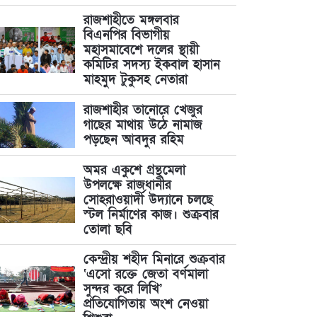
রাজশাহীতে মঙ্গলবার
বিএনপির বিভাগীয়
মহাসমাবেশে দলের স্থায়ী
কমিটির সদস্য ইকবাল হাসান
মাহমুদ টুকুসহ নেতারা
রাজশাহীর তানোরে খেজুর
গাছের মাথায় উঠে নামাজ
পড়ছেন আবদুর রহিম
অমর একুশে গ্রন্থমেলা
উপলক্ষে রাজধানীর
সোহরাওয়ার্দী উদ্যানে চলছে
স্টল নির্মাণের কাজ। শুক্রবার
তোলা ছবি
কেন্দ্রীয় শহীদ মিনারে শুক্রবার
‘এসো রক্তে জেতা বর্ণমালা
সুন্দর করে লিখি’
প্রতিযোগিতায় অংশ নেওয়া