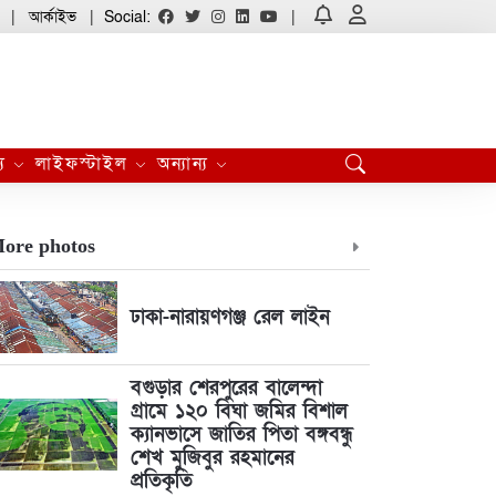
আর্কাইভ
Social:
্য
লাইফস্টাইল
অন্যান্য
ore photos
ঢাকা-নারায়ণগঞ্জ রেল লাইন
বগুড়ার শেরপুরের বালেন্দা
গ্রামে ১২০ বিঘা জমির বিশাল
ক্যানভাসে জাতির পিতা বঙ্গবন্ধু
শেখ মুজিবুর রহমানের
প্রতিকৃতি