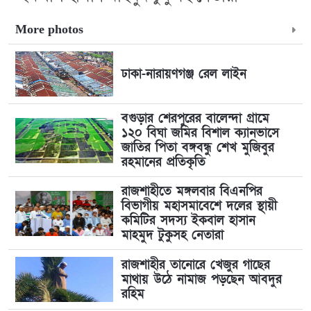
More photos
ঢাকা-নারায়ণগঞ্জ রেল লাইন
বগুড়ার শেরপুরের বালেন্দা গ্রামে
১২০ বিঘা জমির বিশাল ক্যানভাসে
জাতির পিতা বঙ্গবন্ধু শেখ মুজিবুর
রহমানের প্রতিকৃতি
রাজশাহীতে মঙ্গলবার বিএনপির
বিভাগীয় মহাসমাবেশে দলের স্থায়ী
কমিটির সদস্য ইকবাল হাসান
মাহমুদ টুকুসহ নেতারা
রাজশাহীর তানোরে খেজুর গাছের
মাথায় উঠে নামাজ পড়ছেন আবদুর
রহিম