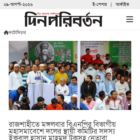
০৯-আগস্ট-২০২৬
ই-পেপার
আর্কাইভ
ফটোফিচার
রাজশাহীতে মঙ্গলবার বিএনপির বিভাগীয়
মহাসমাবেশে দলের স্থায়ী কমিটির সদস্য
ইকবাল হাসান মাহমুদ টুকুসহ নেতারা