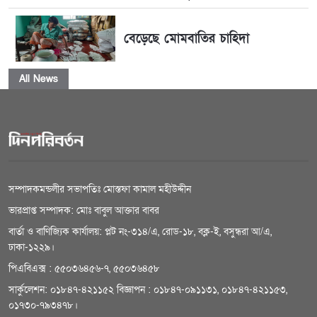
বেড়েছে মোমবাতির চাহিদা
All News
সম্পাদকমন্ডলীর সভাপতিঃ মোস্তফা কামাল মহীউদ্দীন
ভারপ্রাপ্ত সম্পাদক: মোঃ বাবুল আক্তার বাবর
বার্তা ও বাণিজ্যিক কার্যালয়: প্লট নং-৩১৪/এ, রোড-১৮, বক্ল-ই, বসুন্ধরা আ/এ,
ঢাকা-১২২৯।
পিএবিএক্স : ৫৫০৩৬৪৫৬-৭, ৫৫০৩৬৪৫৮
সার্কুলেশন: ০১৮৪৭-৪২১১৫২ বিজ্ঞাপন : ০১৮৪৭-০৯১১৩১, ০১৮৪৭-৪২১১৫৩,
০১৭৩০-৭৯৩৪৭৮।