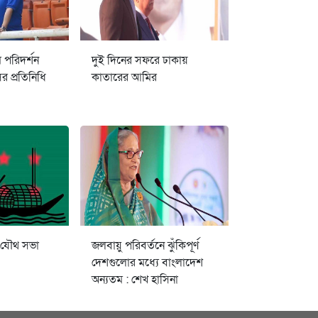
ম পরিদর্শন
দুই দিনের সফরে ঢাকায়
 প্রতিনিধি
কাতারের আমির
 যৌথ সভা
জলবায়ু পরিবর্তনে ঝুঁকিপূর্ণ
দেশগুলোর মধ্যে বাংলাদেশ
অন্যতম : শেখ হাসিনা