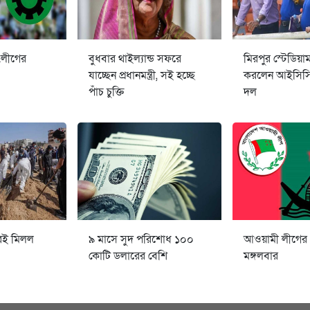
.লীগের
বুধবার থাইল্যান্ড সফরে
মিরপুর স্টেডিয়া
যাচ্ছেন প্রধানমন্ত্রী, সই হচ্ছে
করলেন আইসিসির
পাঁচ চুক্তি
দল
েই মিলল
৯ মাসে সুদ পরিশোধ ১০০
আওয়ামী লীগের
কোটি ডলারের বেশি
মঙ্গলবার