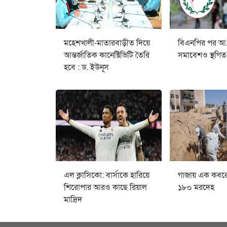
মহেশখালী-মাতারবাড়ীত দিয়ে
বিএনপির পর আ
আন্তর্জাতিক কানেক্টিভিটি তৈরি
সমাবেশও স্থগিত
হবে : ড. ইউনূস
এল ক্লাসিকো: বার্সাকে হারিয়ে
গাজায় এক কবর
শিরোপার আরও কাছে রিয়াল
১৮০ মরদেহ
মাদ্রিদ