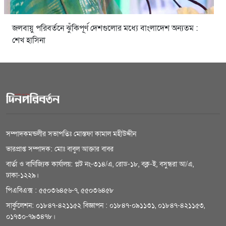
জলবায়ু পরিবর্তনে ঝুঁকিপূর্ণ দেশগুলোর মধ্যে বাংলাদেশ অন্যতম :
শেখ হাসিনা
সম্পাদকমন্ডলীর সভাপতিঃ মোস্তফা কামাল মহীউদ্দীন
ভারপ্রাপ্ত সম্পাদক: মোঃ বাবুল আক্তার বাবর
বার্তা ও বাণিজ্যিক কার্যালয়: প্লট নং-৩১৪/এ, রোড-১৮, বক্ল-ই, বসুন্ধরা আ/এ,
ঢাকা-১২২৯।
পিএবিএক্স : ৫৫০৩৬৪৫৬-৭, ৫৫০৩৬৪৫৮
সার্কুলেশন: ০১৮৪৭-৪২১১৫২ বিজ্ঞাপন : ০১৮৪৭-০৯১১৩১, ০১৮৪৭-৪২১১৫৩,
০১৭৩০-৭৯৩৪৭৮।