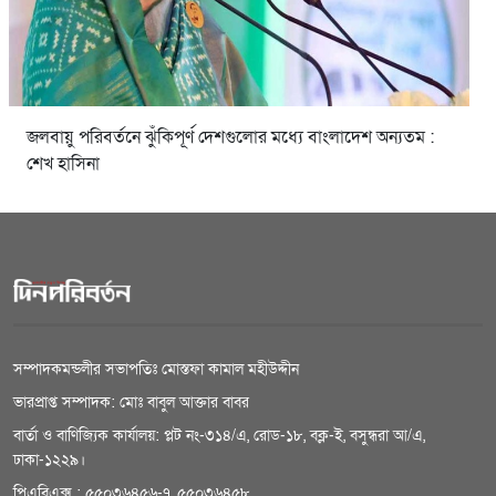
জলবায়ু পরিবর্তনে ঝুঁকিপূর্ণ দেশগুলোর মধ্যে বাংলাদেশ অন্যতম :
শেখ হাসিনা
সম্পাদকমন্ডলীর সভাপতিঃ মোস্তফা কামাল মহীউদ্দীন
ভারপ্রাপ্ত সম্পাদক: মোঃ বাবুল আক্তার বাবর
বার্তা ও বাণিজ্যিক কার্যালয়: প্লট নং-৩১৪/এ, রোড-১৮, বক্ল-ই, বসুন্ধরা আ/এ,
ঢাকা-১২২৯।
পিএবিএক্স : ৫৫০৩৬৪৫৬-৭, ৫৫০৩৬৪৫৮