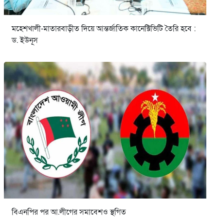
মহেশখালী-মাতারবাড়ীত দিয়ে আন্তর্জাতিক কানেক্টিভিটি তৈরি হবে :
ড. ইউনূস
বিএনপির পর আ.লীগের সমাবেশও স্থগিত