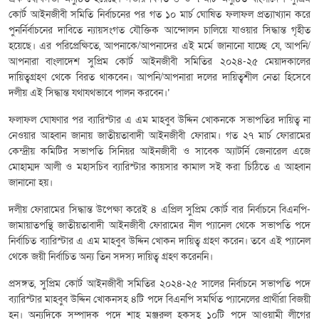
কোর্ট আইনজীবী সমিতি নির্বাচনের পর গত ১০ মার্চ ঘোষিত ফলাফল প্রত্যাখ্যান করে
পুনর্নির্বাচনের দাবিতে ন্যায়সংগত যৌক্তিক আন্দোলন চালিয়ে যাওয়ার সিদ্ধান্ত গৃহীত
হয়েছে। এর পরিপ্রেক্ষিতে, আপনাকে/আপনাদের এই মর্মে জানানো যাচ্ছে যে, আপনি/
আপনারা বাংলাদেশ সুপ্রিম কোর্ট আইনজীবী সমিতির ২০২৪-২৫ মেয়াদকালের
দায়িত্বগ্রহণ থেকে বিরত থাকবেন। আপনি/আপনারা দলের দায়িত্বশীল নেতা হিসেবে
দলীয় এই সিদ্ধান্ত যথাযথভাবে পালন করবেন।’
ফলাফল ঘোষণার পর ব্যারিস্টার এ এম মাহবুব উদ্দিন খোকনকে সভাপতির দায়িত্ব না
নেওয়ার আহ্বান জানায় জাতীয়তাবাদী আইনজীবী ফোরাম। গত ২৭ মার্চ ফোরামের
কেন্দ্রীয় কমিটির সভাপতি সিনিয়র আইনজীবী ও সাবেক অ্যাটর্নি জেনারেল এজে
মোহাম্মদ আলী ও মহাসচিব ব্যারিস্টার কায়সার কামাল সই করা চিঠিতে এ আহ্বান
জানানো হয়।
দলীয় ফোরামের সিদ্ধান্ত উপেক্ষা করেই ৪ এপ্রিল সুপ্রিম কোর্ট বার নির্বাচনে বিএনপি-
জামায়াতপন্থি জাতীয়তাবাদী আইনজীবী ফোরামের নীল প্যানেল থেকে সভাপতি পদে
নির্বাচিত ব্যারিস্টার এ এম মাহবুব উদ্দিন খোকন দায়িত্ব গ্রহণ করেন। তবে এই প্যানেল
থেকে জয়ী নির্বাচিত অন্য তিন সদস্য দায়িত্ব গ্রহণ করেননি।
প্রসঙ্গত, সুপ্রিম কোর্ট আইনজীবী সমিতির ২০২৪-২৫ সালের নির্বাচনে সভাপতি পদে
ব্যারিস্টার মাহবুব উদ্দিন খোকনসহ ৪টি পদে বিএনপি সমর্থিত প্যানেলের প্রার্থীরা বিজয়ী
হন। অন্যদিকে সম্পাদক পদে শাহ মঞ্জুরুল হকসহ ১০টি পদে আওয়ামী লীগের