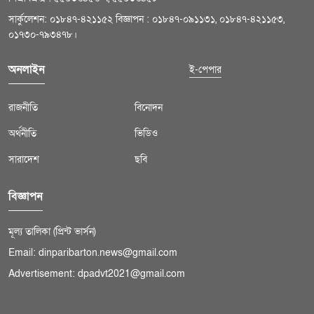
সার্কুলেশন: ০১৮৪৭-৪২১১৫২ বিজ্ঞাপন : ০১৮৪৭-০৯১১৩১, ০১৮৪৭-৪২১১৫৩,
০১৭৩০-৭৯৩৪৭৮।
অনলাইন
ই-পেপার
রাজনীতি
বিনোদন
অর্থনীতি
ভিডিও
সারাদেশ
ছবি
বিজ্ঞাপন
মূল্য তালিকা (প্রিন্ট ভার্সন)
Email: dinparibarton.news@gmail.com
Advertisement: dpadvt2021@gmail.com