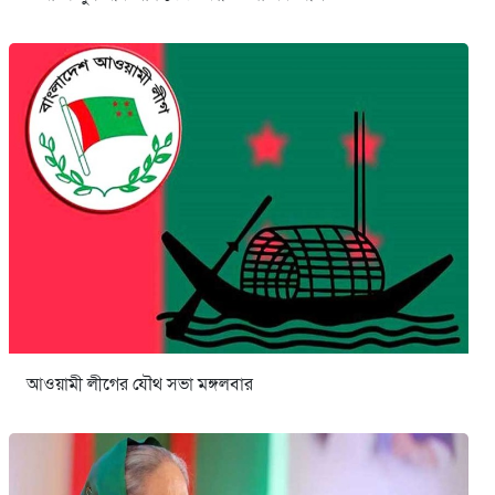
আওয়ামী লীগের যৌথ সভা মঙ্গলবার