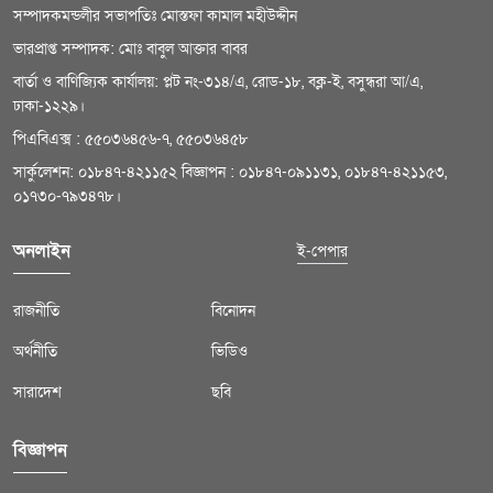
সম্পাদকমন্ডলীর সভাপতিঃ মোস্তফা কামাল মহীউদ্দীন
ভারপ্রাপ্ত সম্পাদক: মোঃ বাবুল আক্তার বাবর
বার্তা ও বাণিজ্যিক কার্যালয়: প্লট নং-৩১৪/এ, রোড-১৮, বক্ল-ই, বসুন্ধরা আ/এ,
ঢাকা-১২২৯।
পিএবিএক্স : ৫৫০৩৬৪৫৬-৭, ৫৫০৩৬৪৫৮
সার্কুলেশন: ০১৮৪৭-৪২১১৫২ বিজ্ঞাপন : ০১৮৪৭-০৯১১৩১, ০১৮৪৭-৪২১১৫৩,
০১৭৩০-৭৯৩৪৭৮।
অনলাইন
ই-পেপার
রাজনীতি
বিনোদন
অর্থনীতি
ভিডিও
সারাদেশ
ছবি
বিজ্ঞাপন