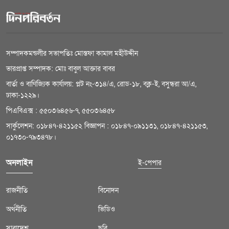
সম্পাদকমন্ডলীর সভাপতিঃ মোস্তফা কামাল মহীউদ্দীন
ভারপ্রাপ্ত সম্পাদক: মোঃ বাবুল আক্তার বাবর
বার্তা ও বাণিজ্যিক কার্যালয়: প্লট নং-৩১৪/এ, রোড-১৮, বক্ল-ই, বসুন্ধরা আ/এ,
ঢাকা-১২২৯।
পিএবিএক্স : ৫৫০৩৬৪৫৬-৭, ৫৫০৩৬৪৫৮
সার্কুলেশন: ০১৮৪৭-৪২১১৫২ বিজ্ঞাপন : ০১৮৪৭-০৯১১৩১, ০১৮৪৭-৪২১১৫৩,
০১৭৩০-৭৯৩৪৭৮।
অনলাইন
ই-পেপার
রাজনীতি
বিনোদন
অর্থনীতি
ভিডিও
সারাদেশ
ছবি