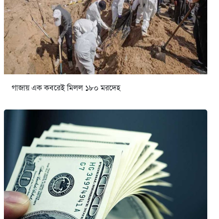
গাজায় এক কবরেই মিলল ১৮০ মরদেহ