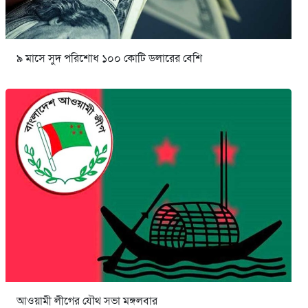
৯ মাসে সুদ পরিশোধ ১০০ কোটি ডলারের বেশি
আওয়ামী লীগের যৌথ সভা মঙ্গলবার