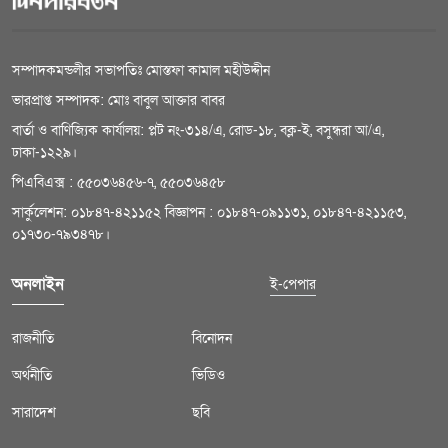
সম্পাদকমন্ডলীর সভাপতিঃ মোস্তফা কামাল মহীউদ্দীন
ভারপ্রাপ্ত সম্পাদক: মোঃ বাবুল আক্তার বাবর
বার্তা ও বাণিজ্যিক কার্যালয়: প্লট নং-৩১৪/এ, রোড-১৮, বক্ল-ই, বসুন্ধরা আ/এ,
ঢাকা-১২২৯।
পিএবিএক্স : ৫৫০৩৬৪৫৬-৭, ৫৫০৩৬৪৫৮
সার্কুলেশন: ০১৮৪৭-৪২১১৫২ বিজ্ঞাপন : ০১৮৪৭-০৯১১৩১, ০১৮৪৭-৪২১১৫৩,
০১৭৩০-৭৯৩৪৭৮।
অনলাইন
ই-পেপার
রাজনীতি
বিনোদন
অর্থনীতি
ভিডিও
সারাদেশ
ছবি