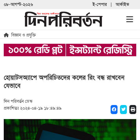
০৮-আগস্ট-২০২৬
ই-পেপার
আর্কাইভ
বিজ্ঞান ও প্রযুক্তি
হোয়াটসঅ্যাপে অপরিচিতদের কলের রিং বন্ধ রাখবেন
যেভাবে
দিন পরিবর্তন ডেস্ক
প্রকাশিতঃ ২০২৪-০৪-১৯ ১৮:৪৯:৪৯