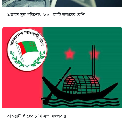
৯ মাসে সুদ পরিশোধ ১০০ কোটি ডলারের বেশি
আওয়ামী লীগের যৌথ সভা মঙ্গলবার