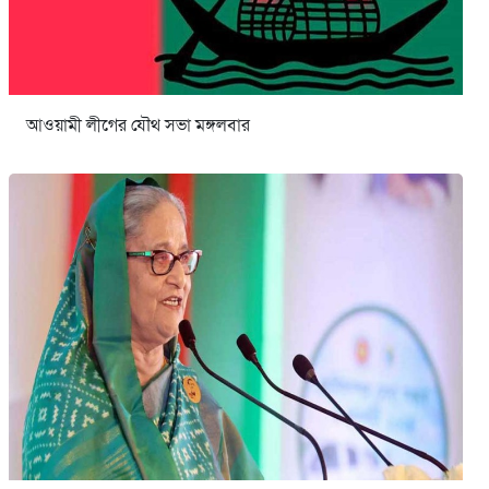
আওয়ামী লীগের যৌথ সভা মঙ্গলবার