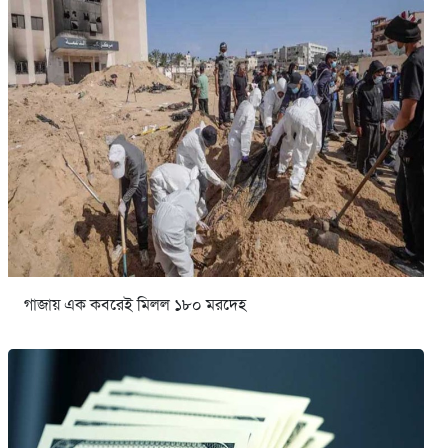
গাজায় এক কবরেই মিলল ১৮০ মরদেহ