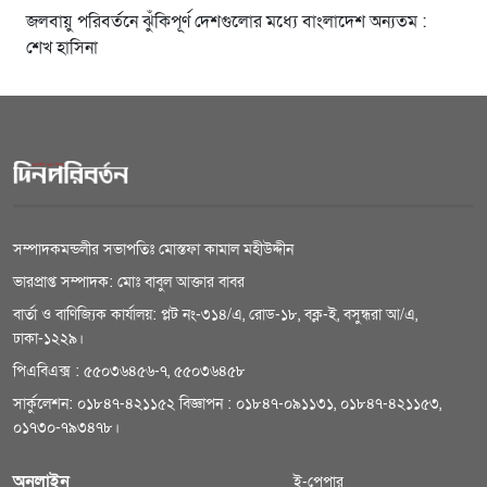
জলবায়ু পরিবর্তনে ঝুঁকিপূর্ণ দেশগুলোর মধ্যে বাংলাদেশ অন্যতম :
শেখ হাসিনা
সম্পাদকমন্ডলীর সভাপতিঃ মোস্তফা কামাল মহীউদ্দীন
ভারপ্রাপ্ত সম্পাদক: মোঃ বাবুল আক্তার বাবর
বার্তা ও বাণিজ্যিক কার্যালয়: প্লট নং-৩১৪/এ, রোড-১৮, বক্ল-ই, বসুন্ধরা আ/এ,
ঢাকা-১২২৯।
পিএবিএক্স : ৫৫০৩৬৪৫৬-৭, ৫৫০৩৬৪৫৮
সার্কুলেশন: ০১৮৪৭-৪২১১৫২ বিজ্ঞাপন : ০১৮৪৭-০৯১১৩১, ০১৮৪৭-৪২১১৫৩,
০১৭৩০-৭৯৩৪৭৮।
অনলাইন
ই-পেপার