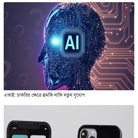
এআই: চাকরির ক্ষেত্রে হুমকি নাকি নতুন সুযোগ