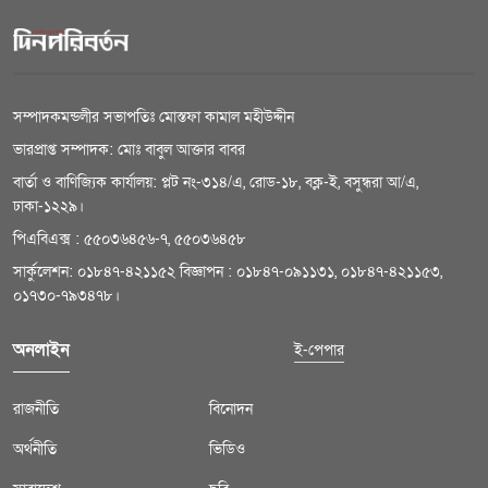
সম্পাদকমন্ডলীর সভাপতিঃ মোস্তফা কামাল মহীউদ্দীন
ভারপ্রাপ্ত সম্পাদক: মোঃ বাবুল আক্তার বাবর
বার্তা ও বাণিজ্যিক কার্যালয়: প্লট নং-৩১৪/এ, রোড-১৮, বক্ল-ই, বসুন্ধরা আ/এ,
ঢাকা-১২২৯।
পিএবিএক্স : ৫৫০৩৬৪৫৬-৭, ৫৫০৩৬৪৫৮
সার্কুলেশন: ০১৮৪৭-৪২১১৫২ বিজ্ঞাপন : ০১৮৪৭-০৯১১৩১, ০১৮৪৭-৪২১১৫৩,
০১৭৩০-৭৯৩৪৭৮।
অনলাইন
ই-পেপার
রাজনীতি
বিনোদন
অর্থনীতি
ভিডিও