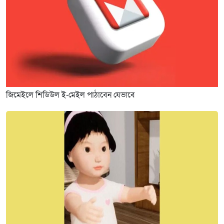
জিমেইলে শিডিউল ই-মেইল পাঠাবেন যেভাবে