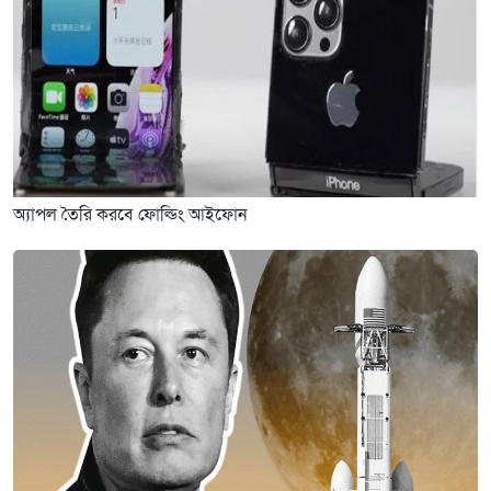
অ্যাপল তৈরি করবে ফোল্ডিং আইফোন