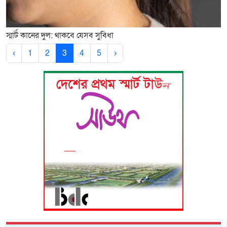
স্মার্ট কানের দুল: থাকবে যেসব সুবিধা
‹
1
2
3
4
5
›