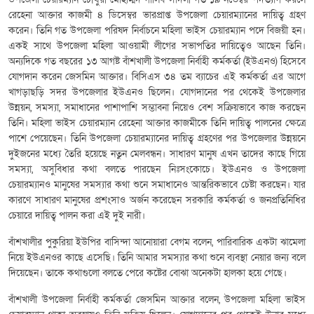
রেহেনা আক্তার কাজমী ৪ ডিসেম্বর ভারপ্রাপ্ত উপজেলা চেয়ারম্যানের দায়িত্ব গ্রহণ
করেন। তিনি গত উপজেলা পরিষদ নির্বাচনে মহিলা ভাইস চেয়ারম্যান পদে বিজয়ী হন।
একই সাথে উপজেলা মহিলা আওয়ামী লীগের সভাপতির দায়িত্বেও আছেন তিনি।
অন্যদিকে গত বছরের ১৩ আগষ্ট বাঁশখালী উপজেলা নির্বাহী কর্মকর্তা (ইউএনও) হিসেবে
যোগদান করেন জেসমিন আক্তার। বিসিএস ৩৪ তম ব্যাচের এই কর্মকর্তা এর আগে
খাগড়াছড়ি সদর উপজেলার ইউএনও ছিলেন। যোগদানের পর থেকেই উপজেলার
উন্নয়ন, সমস্যা, সমাধানের পাশাপাশি সম্ভাবনা নিয়েও বেশ সক্রিয়ভাবে কাজ করছেন
তিনি। মহিলা ভাইস চেয়ারম্যান রেহেনা আক্তার কাজমীকে তিনি দায়িত্ব পালনের ক্ষেত্রে
পাশে পেয়েছেন। তিনি উপজেলা চেয়ারম্যানের দায়িত্ব গ্রহণের পর উপজেলার উন্নয়নে
দুইজনের মধ্যে তৈরি হয়েছে নতুন মেলবন্ধন। সাধারণ মানুষ এখন তাদের কাছে গিয়ে
সমস্যা, অসুবিধার কথা বলতে পারছেন নিঃসংকোচে। ইউএনও ও উপজেলা
চেয়ারম্যানও মানুষের সমস্যার কথা শুনে সমাধানেও আন্তরিকভাবে চেষ্টা করছেন। যার
কারণে সাধারণ মানুষের প্রশংসাও অর্জন করেছেন সরকারি কর্মকর্তা ও জনপ্রতিনিধির
চেয়ারে দায়িত্ব পালন করা এই দুই নারী।
বাঁশখালীর পুকুরিয়া ইউপির বাসিন্দা আনোয়ারা বেগম বলেন, পারিবারিক একটা ঝামেলা
নিয়ে ইউএনওর কাছে এসেছি। তিনি আমার সমস্যার কথা শুনে ব্যবস্থা নেয়ার জন্য বলে
দিয়েছেন। তাকে কথাগুলো বলতে পেরে কষ্টের বোঝা অনেকটা হালকা হয়ে গেছে।
বাঁশখালী উপজেলা নির্বাহী কর্মকর্তা জেসমিন আক্তার বলেন, উপজেলা মহিলা ভাইস