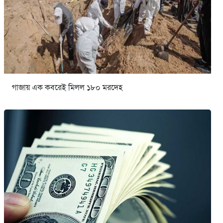
গাজায় এক কবরেই মিলল ১৮০ মরদেহ