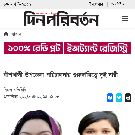
০৭-আগস্ট-২০২৬
ই-পেপার
আর্কাইভ
চট্রগ্রাম
বাঁশখালী উপজেলা পরিচালনার গুরুদায়িত্বে দুই নারী
নিজস্ব প্রতিনিধি
প্রকাশিতঃ ২০২৪-০৪-০২ ১৪:০৯:৫৫