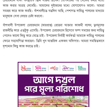
চেয়ারম্যান থাকা অবস্থায়ও তিনি সক্রিয় ছিলেন। যোগদানের পর থেকেই উনার মধ্যে
কাজ করার আগ্রহ দেখেছি। আমাদের দুইজনের মধ্যে যোগাযোগও ভালো। আমরা
সমন্বয় করে কাজ করছি। বাঁশখালীতে যতদিন আছি, পেশাগত দায়িত্ব পালনের মাধ্যমে
মানুষকে সেবা দেয়ার চেষ্টা করবো।
বাঁশখালী উপজেলা চেয়ারম্যান (ভারপ্রাপ্ত) রেহেনা আক্তার কাজমী বলেন, তৃণমূলের
রাজনীতি করে এতটুকু এসেছি। উপজেলা চেয়ারম্যান হিসেবে অল্প সময়ের জন্য দায়িত্ব
পেলেও ভালো কিছু করে যেতে চাই। উপজেলা নির্বাহী কর্মকর্তা আমাকে দায়িত্ব পালনের
ক্ষেত্রে সহযোগিতা করছেন। তিনি খুব আন্তরিক একজন অফিসার। আমরা সমন্বিতভাবে
দৃশ্যমান কিছু কাজ করতে চাই।