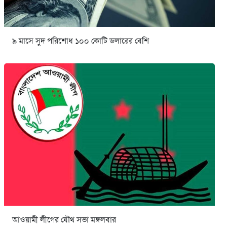
৯ মাসে সুদ পরিশোধ ১০০ কোটি ডলারের বেশি
আওয়ামী লীগের যৌথ সভা মঙ্গলবার