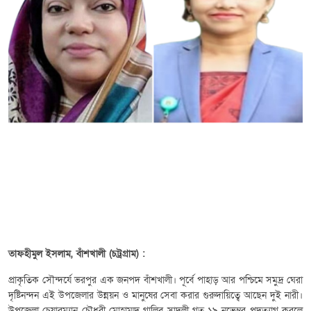
তাফহীমুল ইসলাম, বাঁশখালী (চট্রগ্রাম) :
প্রাকৃতিক সৌন্দর্যে ভরপুর এক জনপদ বাঁশখালী। পূর্বে পাহাড় আর পশ্চিমে সমুদ্র ঘেরা
দৃষ্টিনন্দন এই উপজেলার উন্নয়ন ও মানুষের সেবা করার গুরুদায়িত্বে আছেন দুই নারী।
উপজেলা চেয়ারম্যান চৌধুরী মোহাম্মদ গালিব সাদলী গত ১৯ নভেম্বর পদত্যাগ করলে