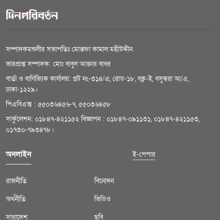
সম্পাদকমন্ডলীর সভাপতিঃ মোস্তফা কামাল মহীউদ্দীন
ভারপ্রাপ্ত সম্পাদক: মোঃ বাবুল আক্তার বাবর
বার্তা ও বাণিজ্যিক কার্যালয়: প্লট নং-৩১৪/এ, রোড-১৮, বক্ল-ই, বসুন্ধরা আ/এ,
ঢাকা-১২২৯।
পিএবিএক্স : ৫৫০৩৬৪৫৬-৭, ৫৫০৩৬৪৫৮
সার্কুলেশন: ০১৮৪৭-৪২১১৫২ বিজ্ঞাপন : ০১৮৪৭-০৯১১৩১, ০১৮৪৭-৪২১১৫৩,
০১৭৩০-৭৯৩৪৭৮।
অনলাইন
ই-পেপার
রাজনীতি
বিনোদন
অর্থনীতি
ভিডিও
সারাদেশ
ছবি