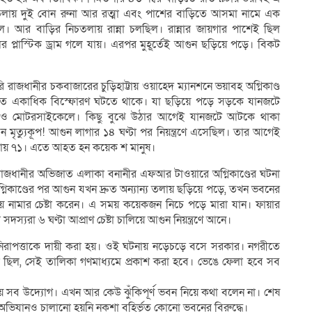
চতলায় দুই বোন রুনা আর রত্মা এবং পাশের বাড়িতে আসমা নামে এক
। আর বাড়ির নিচতলায় রান্না চলছিল। রান্নার জায়গার পাশেই ছিল
লের প্লাস্টিক ড্রাম গলে যায়। এরপর মুহূর্তেই আগুন ছড়িয়ে পড়ে। বিকট
।
ারি রাজধানীর চকবাজারের চুড়িহাট্টায় ওয়াহেদ ম্যানশনে ভয়াবহ অগ্নিকাণ্ড
এতে একাধিক বিস্ফোরণ ঘটতে থাকে। যা ছড়িয়ে পড়ে সড়কে যানজটে
ি ও মোটরসাইকেলে। কিছু বুঝে উঠার আগেই যানজটে আটকে থাকা
যেন মৃত্যুকূপ! আগুন লাগার ১৪ ঘণ্টা পর নিয়ন্ত্রণে এসেছিল। তার আগেই
দাঁড়ায় ৭১। এতে আহত হন কয়েক শ মানুষ।
 রাজধানীর অভিজাত এলাকা বনানীর এফআর টাওয়ারে অগ্নিকাণ্ডের ঘটনা
নিকাণ্ডের পর আগুন যখন দ্রুত অন্যান্য তলায় ছড়িয়ে পড়ে, তখন ভবনের
নামার চেষ্টা করেন। এ সময় কয়েকজন নিচে পড়ে মারা যান। ফায়ার
সদস্যরা ৬ ঘণ্টা আপ্রাণ চেষ্টা চালিয়ে আগুন নিয়ন্ত্রণে আনে।
্নিনিরাপত্তাকে দায়ী করা হয়। ওই ঘটনায় নড়েচড়ে বসে সরকার। নগরীতে
 ছিল, সেই তালিকা গণমাধ্যমে প্রকাশ করা হবে। ভেঙে ফেলা হবে সব
 যায় সব উদ্যোগ। এখন আর কেউ ঝুঁকিপূর্ণ ভবন নিয়ে কথা বলেন না। শেষ
া। অভিযানও চালানো হয়নি নকশা বহির্ভূত কোনো ভবনের বিরুদ্ধে।