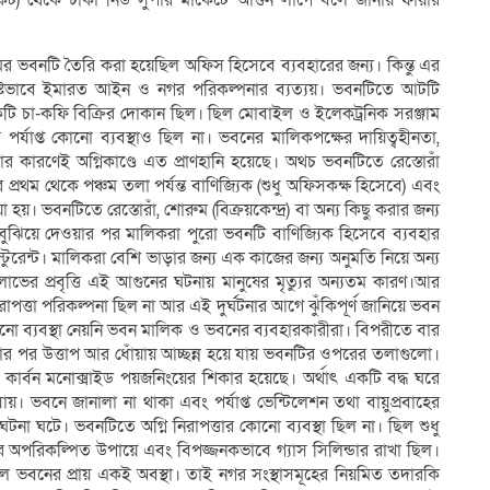
কিট) থেকে ঢাকা নিউ সুপার মার্কেটে আগুন লাগে বলে জানায় ফায়ার
র ভবনটি তৈরি করা হয়েছিল অফিস হিসেবে ব্যবহারের জন্য। কিন্তু এর
স্পষ্টভাবে ইমারত আইন ও নগর পরিকল্পনার ব্যত্যয়। ভবনটিতে আটটি
একটি চা-কফি বিক্রির দোকান ছিল। ছিল মোবাইল ও ইলেকট্রনিক সরঞ্জাম
র্যাপ্ত কোনো ব্যবস্থাও ছিল না। ভবনের মালিকপক্ষের দায়িত্বহীনতা,
তার কারণেই অগ্নিকাণ্ডে এত প্রাণহানি হয়েছে। অথচ ভবনটিতে রেস্তোরাঁ
থম থেকে পঞ্চম তলা পর্যন্ত বাণিজ্যিক (শুধু অফিসকক্ষ হিসেবে) এবং
য়। ভবনটিতে রেস্তোরাঁ, শোরুম (বিক্রয়কেন্দ্র) বা অন্য কিছু করার জন্য
বুঝিয়ে দেওয়ার পর মালিকরা পুরো ভবনটি বাণিজ্যিক হিসেবে ব্যবহার
ুরেন্ট। মালিকরা বেশি ভাড়ার জন্য এক কাজের জন্য অনুমতি নিয়ে অন্য
ের প্রবৃত্তি এই আগুনের ঘটনায় মানুষের মৃত্যুর অন্যতম কারণ।আর
িরাপত্তা পরিকল্পনা ছিল না আর এই দুর্ঘটনার আগে ঝুঁকিপূর্ণ জানিয়ে ভবন
 কোনো ব্যবস্থা নেয়নি ভবন মালিক ও ভবনের ব্যবহারকারীরা। বিপরীতে বার
ার পর উত্তাপ আর ধোঁয়ায় আচ্ছন্ন হয়ে যায় ভবনটির ওপরের তলাগুলো।
ার্বন মনোক্সাইড পয়জনিংয়ের শিকার হয়েছে। অর্থাৎ একটি বদ্ধ ঘরে
য়। ভবনে জানালা না থাকা এবং পর্যাপ্ত ভেন্টিলেশন তথা বায়ুপ্রবাহের
র ঘটনা ঘটে। ভবনটিতে অগ্নি নিরাপত্তার কোনো ব্যবস্থা ছিল না। ছিল শুধু
ে অপরিকল্পিত উপায়ে এবং বিপজ্জনকভাবে গ্যাস সিলিন্ডার রাখা ছিল।
ভবনের প্রায় একই অবস্থা। তাই নগর সংস্থাসমূহের নিয়মিত তদারকি