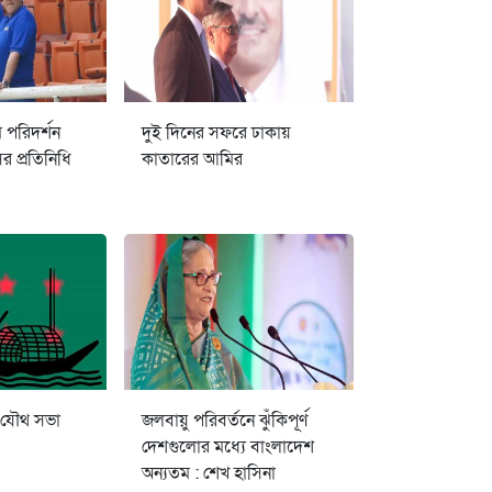
ম পরিদর্শন
দুই দিনের সফরে ঢাকায়
 প্রতিনিধি
কাতারের আমির
 যৌথ সভা
জলবায়ু পরিবর্তনে ঝুঁকিপূর্ণ
দেশগুলোর মধ্যে বাংলাদেশ
অন্যতম : শেখ হাসিনা