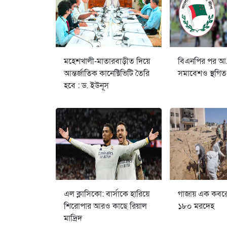
মহেশখালী-মাতারবাড়ীত দিয়ে
বিএনপির পর আ
আন্তর্জাতিক কানেক্টিভিটি তৈরি
সমাবেশও স্থগিত
হবে : ড. ইউনূস
এল ক্লাসিকো: বার্সাকে হারিয়ে
গাজায় এক কবর
শিরোপার আরও কাছে রিয়াল
১৮০ মরদেহ
মাদ্রিদ