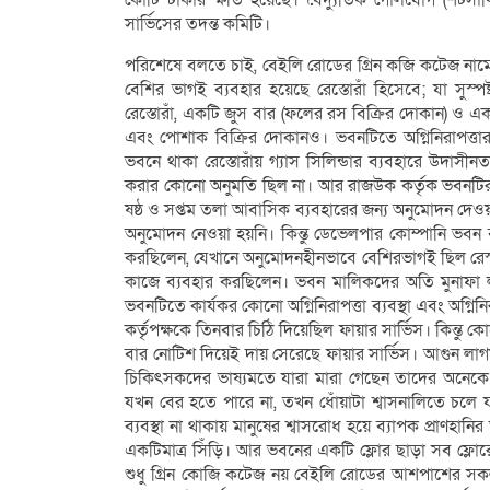
কোটি টাকার ক্ষতি হয়েছে। বৈদ্যুতিক গোলযোগ (শটসার্
সার্ভিসের তদন্ত কমিটি।
পরিশেষে বলতে চাই, বেইলি রোডের গ্রিন কজি কটেজ নামে
বেশির ভাগই ব্যবহার হয়েছে রেস্তোরাঁ হিসেবে; যা সু
রেস্তোরাঁ, একটি জুস বার (ফলের রস বিক্রির দোকান) ও 
এবং পোশাক বিক্রির দোকানও। ভবনটিতে অগ্নিনিরাপত্তার প
ভবনে থাকা রেস্তোরাঁয় গ্যাস সিলিন্ডার ব্যবহারে উদাসীন
করার কোনো অনুমতি ছিল না। আর রাজউক কর্তৃক ভবনটির প্র
ষষ্ঠ ও সপ্তম তলা আবাসিক ব্যবহারের জন্য অনুমোদন দেওয়া হ
অনুমোদন নেওয়া হয়নি। কিন্তু ডেভেলপার কোম্পানি ভবন 
করছিলেন, যেখানে অনুমোদনহীনভাবে বেশিরভাগই ছিল রেস্ট
কাজে ব্যবহার করছিলেন। ভবন মালিকদের অতি মুনাফা লাভ
ভবনটিতে কার্যকর কোনো অগ্নিনিরাপত্তা ব্যবস্থা এবং অগ্নিন
কর্তৃপক্ষকে তিনবার চিঠি দিয়েছিল ফায়ার সার্ভিস। কিন্তু
বার নোটিশ দিয়েই দায় সেরেছে ফায়ার সার্ভিস। আগুন লাগ
চিকিৎসকদের ভাষ্যমতে যারা মারা গেছেন তাদের অনেকে ক
যখন বের হতে পারে না, তখন ধোঁয়াটা শ্বাসনালিতে চলে যা
ব্যবস্থা না থাকায় মানুষের শ্বাসরোধ হয়ে ব্যাপক প্রাণহানি
একটিমাত্র সিঁড়ি। আর ভবনের একটি ফ্লোর ছাড়া সব ফ্লোর
শুধু গ্রিন কোজি কটেজ নয় বেইলি রোডের আশপাশের সকল 