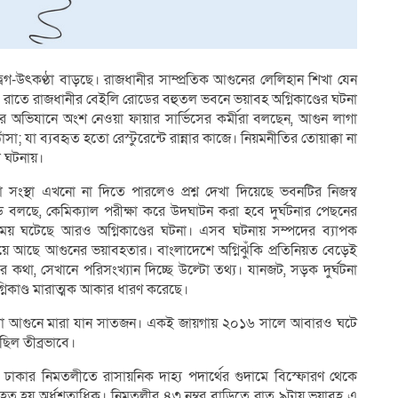
বেগ-উৎকণ্ঠা বাড়ছে। রাজধানীর সাম্প্রতিক আগুনের লেলিহান শিখা যেন
) রাতে রাজধানীর বেইলি রোডের বহুতল ভবনে ভয়াবহ অগ্নিকাণ্ডের ঘটনা
ধার অভিযানে অংশ নেওয়া ফায়ার সার্ভিসের কর্মীরা বলছেন, আগুন লাগা
ঁসা; যা ব্যবহৃত হতো রেস্টুরেন্টে রান্নার কাজে। নিয়মনীতির তোয়াক্কা না
ো ঘটনায়।
ো সংস্থা এখনো না দিতে পারলেও প্রশ্ন দেখা দিয়েছে ভবনটির নিজস্ব
ডি বলছে, কেমিক্যাল পরীক্ষা করে উদঘাটন করা হবে দুর্ঘটনার পেছনের
সময় ঘটেছে আরও অগ্নিকাণ্ডের ঘটনা। এসব ঘটনায় সম্পদের ব্যাপক
হয়ে আছে আগুনের ভয়াবহতার। বাংলাদেশে অগ্নিঝুঁকি প্রতিনিয়ত বেড়েই
য়ার কথা, সেখানে পরিসংখ্যান দিচ্ছে উল্টো তথ্য। যানজট, সড়ক দুর্ঘটনা
্নিকাণ্ড মারাত্মক আকার ধারণ করেছে।
ে লাগা আগুনে মারা যান সাতজন। একই জায়গায় ২০১৬ সালে আবারও ঘটে
ছিল তীব্রভাবে।
ন ঢাকার নিমতলীতে রাসায়নিক দাহ্য পদার্থের গুদামে বিস্ফোরণ থেকে
ত হয় অর্ধশতাধিক। নিমতলীর ৪৩ নম্বর বাড়িতে রাত ৯টায় ভয়াবহ এ