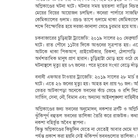
অগ্নিকাণ্ডের ঘটনা ঘটে। ঘটনার সময় ছয়তলা বাড়ির নি
মেয়ের বিয়ের আয়োজন চলছিল। কনেরা পার্লারে সাজছিল
কেমিক্যালের গুদাম। প্রচণ্ড তাপে গুদামে থাকা কেমিক্যা
শব্দে বিস্ফোরিত হয়ে দরজা-জানালা ভেঙে চুরমার হয়ে যায়
চকবাজারের চুড়িহাট্টা ট্র্যাজেডি: ২০১৯ সালের ২০ ফেব্রুয়
ঘটে। রাত পৌনে ১১টার দিকে আগুনের সূত্রপাত হয়। 
আটকে থাকা পিকআপ, প্রাইভেটকার, রিকশা, ঠেলাগাড়
অর্ধশতাধিক মানুষ প্রাণ হারান। চুড়িহাট্টা মোড় হয়ে ওঠে 
ঘটনাস্থলে মৃত্যু হয় ৬৭ জনের। পরে মৃতের সংখ্যা বেড়ে 
বনানী এফআর টাওয়ার ট্র্যাজেডি: ২০১৯ সালের ২৮ মার্চ
ঘটে। এতে ২৬ জনের মৃত্যু হয়। আহত হন প্রায় ৭০ জন। অগ্
ভেতর আটকাপড়া অনেকে ভবনের কাঁচ ভেঙে ও রশি দিয়ে 
সার্ভিস, সেনা, নৌ, বিমান এবং অন্যান্য আইনশৃঙ্খলা বাহিনীর 
অগ্নিকাণ্ডের জন্য ভবনের অনুমোদন, নকশার ত্রুটি ও অগ
ঝুঁকিপূর্ণ বহুতল ভবনের তালিকা তৈরি করে রাজউক। কথা
নকশা বহির্ভূত অবৈধ স্থাপনা।
কিন্তু অগ্নিকাণ্ডের কিছুদিন যেতে না যেতেই আবার থেমে
পর্যন্ত প্রকাশ করা হয়নি সেই ঝুঁকিপূর্ণ ভবনগুলোর তালিক