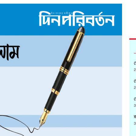
গ
2
গ
2
গ
3
র
3