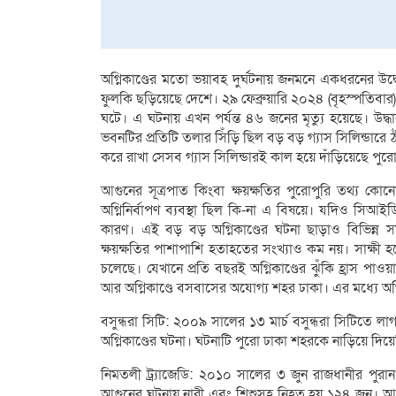
অগ্নিকাণ্ডের মতো ভয়াবহ দুর্ঘটনায় জনমনে একধরনের উদ্
ফুলকি ছড়িয়েছে দেশে। ২৯ ফেব্রুয়ারি ২০২৪ (বৃহস্পতিবার
ঘটে। এ ঘটনায় এখন পর্যন্ত ৪৬ জনের মৃত্যু হয়েছে। উদ্
ভবনটির প্রতিটি তলার সিঁড়ি ছিল বড় বড় গ্যাস সিলিন্ডারে ঠা
করে রাখা সেসব গ্যাস সিলিন্ডারই কাল হয়ে দাঁড়িয়েছে পুর
আগুনের সূত্রপাত কিংবা ক্ষয়ক্ষতির পুরোপুরি তথ্য কোন
অগ্নিনির্বাপণ ব্যবস্থা ছিল কি-না এ বিষয়ে। যদিও সিআই
কারণ। এই বড় বড় অগ্নিকাণ্ডের ঘটনা ছাড়াও বিভিন্ন 
ক্ষয়ক্ষতির পাশাপাশি হতাহতের সংখ্যাও কম নয়। সাক্ষী 
চলেছে। যেখানে প্রতি বছরই অগ্নিকাণ্ডের ঝুঁকি হ্রাস পাও
আর অগ্নিকাণ্ডে বসবাসের অযোগ্য শহর ঢাকা। এর মধ্যে অগ
বসুন্ধরা সিটি: ২০০৯ সালের ১৩ মার্চ বসুন্ধরা সিটিত
অগ্নিকাণ্ডের ঘটনা। ঘটনাটি পুরো ঢাকা শহরকে নাড়িয়ে দিয়ে
নিমতলী ট্র্যাজেডি: ২০১০ সালের ৩ জুন রাজধানীর পুরা
আগুনের ঘটনায় নারী এবং শিশুসহ নিহত হয় ১২৪ জন। আহ