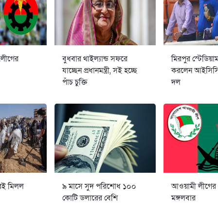
.লীগের
বুধবার থাইল্যান্ড সফরে
মিরপুর স্টেডিয়া
যাচ্ছেন প্রধানমন্ত্রী, সই হচ্ছে
করলেন আইসিসির
পাঁচ চুক্তি
দল
েই মিলল
৯ মাসে সুদ পরিশোধ ১০০
আওয়ামী লীগের
কোটি ডলারের বেশি
মঙ্গলবার